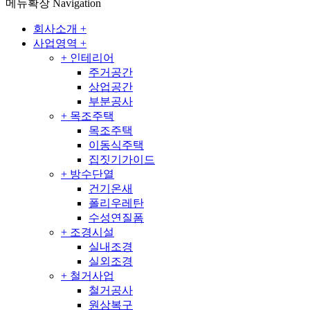
메뉴확장
Navigation
회사소개
+
사업영역
+
+
인테리어
주거공간
상업공간
부분공사
+
목조주택
목조주택
이동식주택
집짓기가이드
+
방수단열
건기온새
폴리우레탄
수성연질폼
+
조경시설
실내조경
실외조경
+
철거사업
철거공사
원상복구