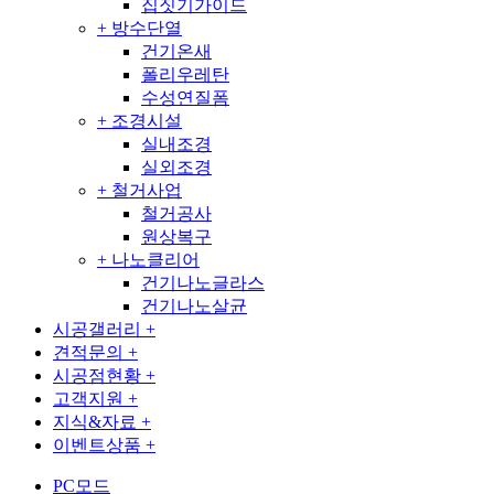
집짓기가이드
+
방수단열
건기온새
폴리우레탄
수성연질폼
+
조경시설
실내조경
실외조경
+
철거사업
철거공사
원상복구
+
나노클리어
건기나노글라스
건기나노살균
시공갤러리
+
견적문의
+
시공점현황
+
고객지원
+
지식&자료
+
이벤트상품
+
PC모드