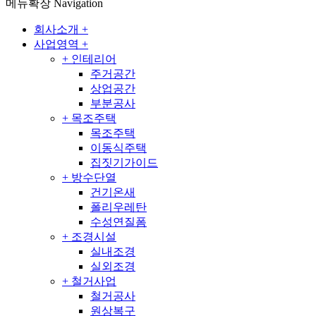
메뉴확장
Navigation
회사소개
+
사업영역
+
+
인테리어
주거공간
상업공간
부분공사
+
목조주택
목조주택
이동식주택
집짓기가이드
+
방수단열
건기온새
폴리우레탄
수성연질폼
+
조경시설
실내조경
실외조경
+
철거사업
철거공사
원상복구