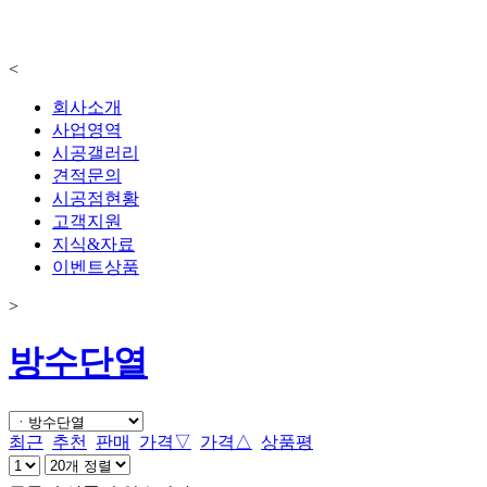
<
회사소개
사업영역
시공갤러리
견적문의
시공점현황
고객지원
지식&자료
이벤트상품
>
방수단열
최근
추천
판매
가격▽
가격△
상품평