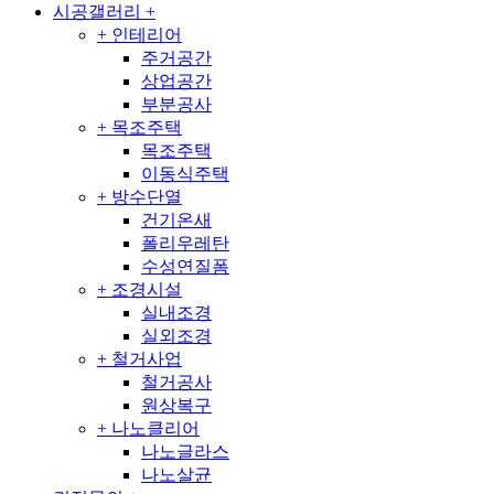
시공갤러리
+
+
인테리어
주거공간
상업공간
부분공사
+
목조주택
목조주택
이동식주택
+
방수단열
건기온새
폴리우레탄
수성연질폼
+
조경시설
실내조경
실외조경
+
철거사업
철거공사
원상복구
+
나노클리어
나노글라스
나노살균