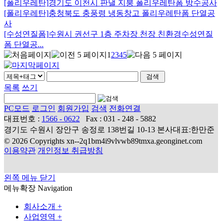
[폴리우레탄]
경기도 이천시 판낼 지붕 폴리우레탄폼 방수공사
[폴리우레탄]
충청북도 충풍령 냉동창고 폴리우레탄폼 단열공
사
[수성연질폼]
수원시 권선구 1층 주차장 천장 친환경수성연질
폼 단열공...
1
2
3
4
5
목록
쓰기
PC모드
로그인
회원가입
검색
전화연결
대표번호 :
1566 - 0622
Fax : 031 - 248 - 5882
경기도 수원시 장안구 송정로 138번길 10-13 본사대표:한만준
© 2026 Copyrights xn--2q1bm4i9vlvwb89tmxa.geonginet.com
이용약관
개인정보 취급방침
왼쪽 메뉴 닫기
메뉴확장
Navigation
회사소개
+
사업영역
+