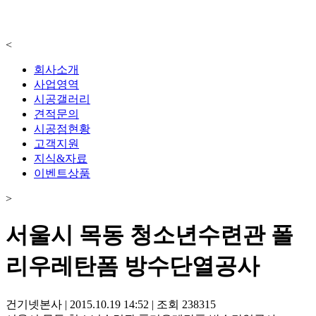
<
회사소개
사업영역
시공갤러리
견적문의
시공점현황
고객지원
지식&자료
이벤트상품
>
서울시 목동 청소년수련관 폴
리우레탄폼 방수단열공사
건기넷본사
|
2015.10.19 14:52
|
조회
238315