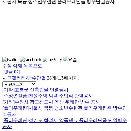
서울시 목동 청소년수련관 폴리우레탄폼 방수단열공사
수정
삭제
목록으로
댓글
0
개
시공갤러리-방수단열
38개(1/5페이지)
[기타]
고흥군 신축건물 단열공사
[수성연질폼]
전원주택 외벽 주입식 단열공사
[기타]
수원시 광교신도시 옥상 우레탄 방수 공사
[폴리우레탄]
서울시 목동 청소년수련관 폴리우레탄폼 방수단
열공사
[폴리우레탄]
경기도 화성시 약품탱크 폴리우레탄폼 단열방수
공사