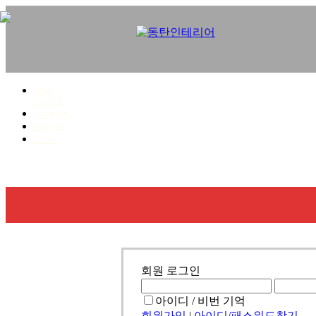
HOME
사이트맵
마이페이지
회원가입
로그인
회사소개
사업영역
시공갤러리
견적문의
회원 로그인
아이디 / 비번 기억
회원가입
|
아이디/패스워드찾기