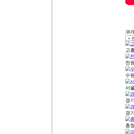
38
고흥
전원
수원
서울
경기
경기
충청