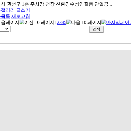
시 권선구 1층 주차장 천장 친환경수성연질폼 단열공...
공갤러리 글쓰기
음목록
새로고침
1
2
3
4
5