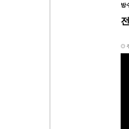
방
전
◎ 