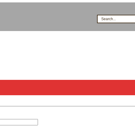
Search...
시공점현황
고객지원
지식&자료
이벤