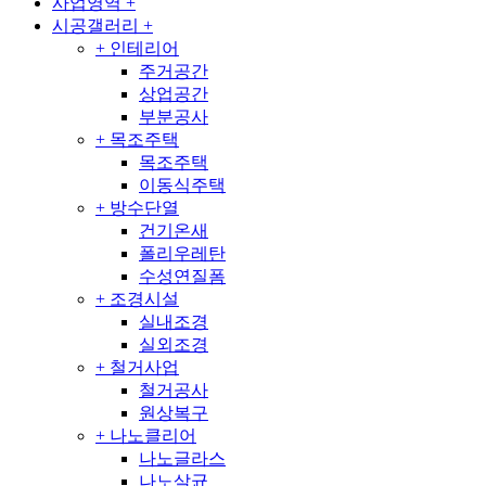
사업영역
+
시공갤러리
+
+
인테리어
주거공간
상업공간
부분공사
+
목조주택
목조주택
이동식주택
+
방수단열
건기온새
폴리우레탄
수성연질폼
+
조경시설
실내조경
실외조경
+
철거사업
철거공사
원상복구
+
나노클리어
나노글라스
나노살균