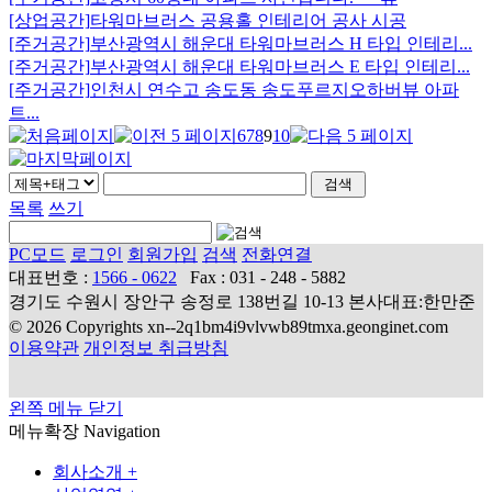
[상업공간]
타워마브러스 공용홀 인테리어 공사 시공
[주거공간]
부산광역시 해운대 타워마브러스 H 타입 인테리...
[주거공간]
부산광역시 해운대 타워마브러스 E 타입 인테리...
[주거공간]
인천시 연수고 송도동 송도푸르지오하버뷰 아파
트...
6
7
8
9
10
목록
쓰기
PC모드
로그인
회원가입
검색
전화연결
대표번호 :
1566 - 0622
Fax : 031 - 248 - 5882
경기도 수원시 장안구 송정로 138번길 10-13 본사대표:한만준
© 2026 Copyrights xn--2q1bm4i9vlvwb89tmxa.geonginet.com
이용약관
개인정보 취급방침
왼쪽 메뉴 닫기
메뉴확장
Navigation
회사소개
+