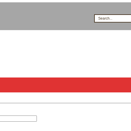
Search...
시공점현황
고객지원
지식&자료
이벤