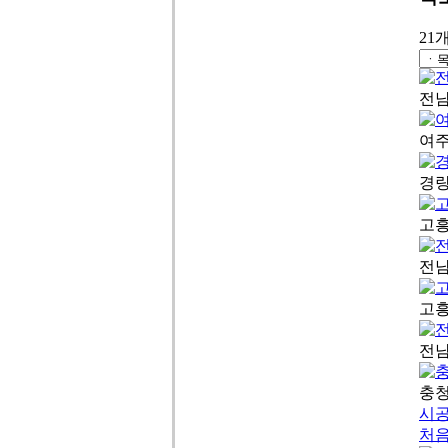
21
전남
여주
경량
고흥
전남
고흥
전남
충청
시
처