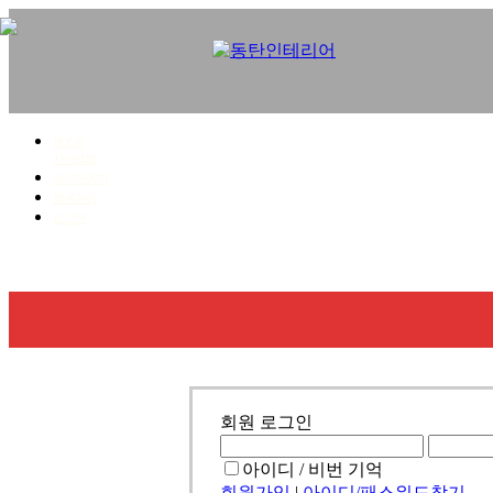
HOME
사이트맵
마이페이지
회원가입
로그인
회사소개
사업영역
시공갤러리
견적문의
회원 로그인
아이디 / 비번 기억
회원가입
|
아이디/패스워드찾기